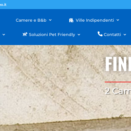
o.it
Camere e B&b
Ville Indipendenti
i
Soluzioni Pet Friendly
Contatti
FIN
2 Cam