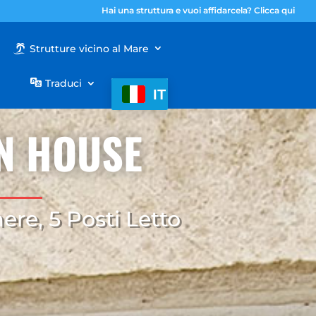
Hai una struttura e vuoi affidarcela? Clicca qui
Strutture vicino al Mare
Traduci
IT
N HOUSE
ere, 5 Posti Letto