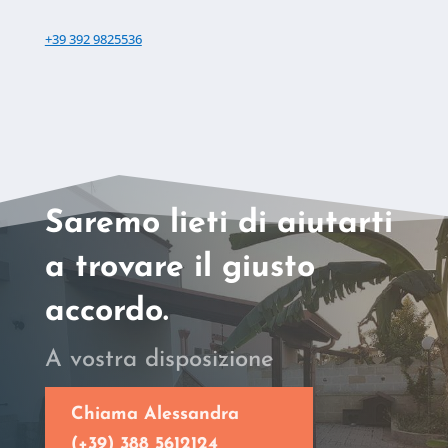
+39 392 9825536
Saremo lieti di aiutarti
a trovare il giusto
accordo.
A vostra disposizione
Chiama Alessandra
(+39) 388 5612124