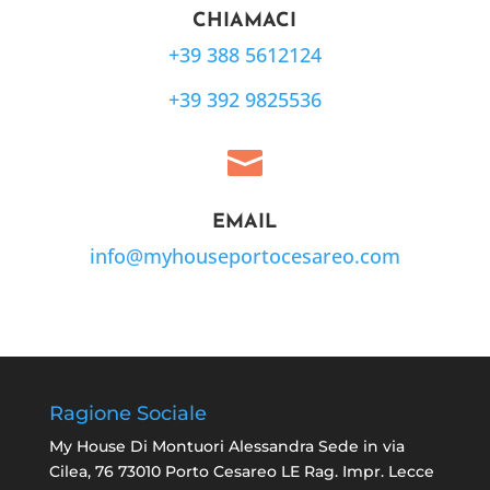
CHIAMACI
+39 388 5612124
+39 392 9825536

EMAIL
info@myhouseportocesareo.com
Ragione Sociale
My House Di Montuori Alessandra Sede in via
Cilea, 76 73010 Porto Cesareo LE Rag. Impr. Lecce