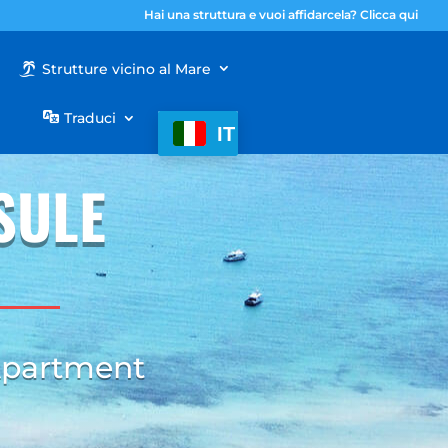
Hai una struttura e vuoi affidarcela? Clicca qui
Strutture vicino al Mare
Traduci
IT
SULE
Apartment