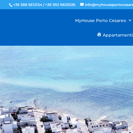
+39 388 5612124 / +39 392 9825536
info@myhouseportocesare
MyHouse Porto Cesareo
Appartament